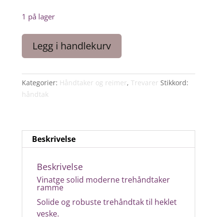
1 på lager
Vintage
Legg i handlekurv
solid
moderne
trehåndtaker
Kategorier:
Håndtaker og reimer
,
Trevarer
Stikkord:
ramme
håndtak
lilla
antall
Beskrivelse
Beskrivelse
Vinatge solid moderne trehåndtaker
ramme
Solide og robuste trehåndtak til heklet
veske.