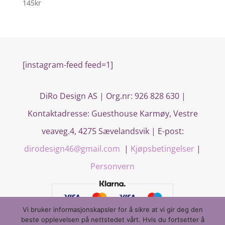
145
kr
[instagram-feed feed=1]
DiRo Design AS | Org.nr: 926 828 630 |
Kontaktadresse:
Guesthouse Karmøy, Vestre
veaveg.4, 4275 Sævelandsvik
| E-post:
dirodesign46@gmail.com
|
Kjøpsbetingelser
|
Personvern
Vi bruker informasjonskapsler for å sikre at vi gir deg den
beste opplevelsen på nettstedet vårt. Hvis du fortsetter å