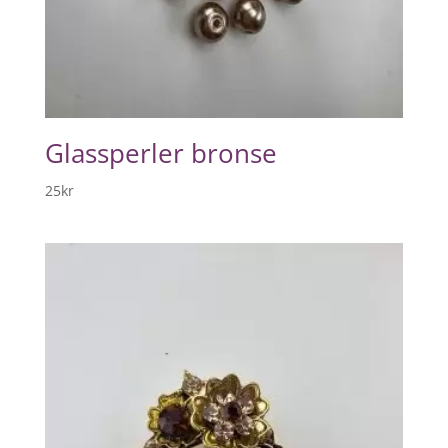
Glassperler bronse
25
kr