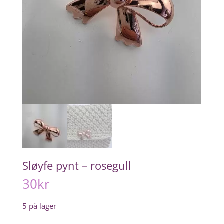
Sløyfe pynt – rosegull
30
kr
5 på lager