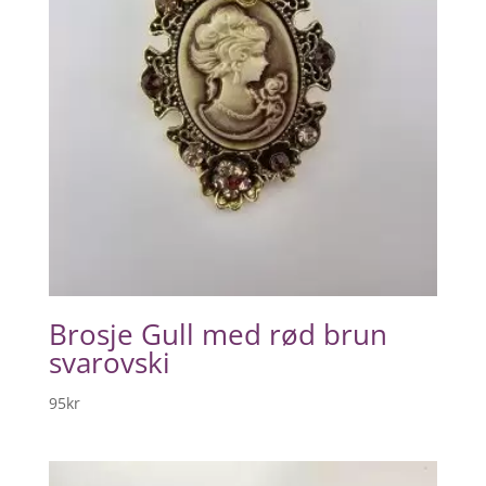
Brosje Gull med rød brun
svarovski
95
kr