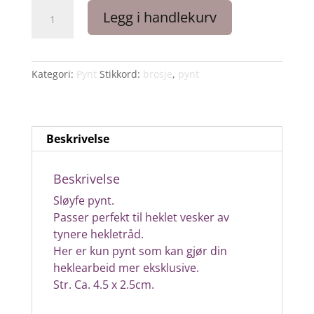
Sløyfe
Legg i handlekurv
pynt
-
rosegull
antall
Kategori:
Pynt
Stikkord:
brosje
,
pynt
Beskrivelse
Beskrivelse
Sløyfe pynt.
Passer perfekt til heklet vesker av
tynere hekletråd.
Her er kun pynt som kan gjør din
heklearbeid mer eksklusive.
Str. Ca. 4.5 x 2.5cm.