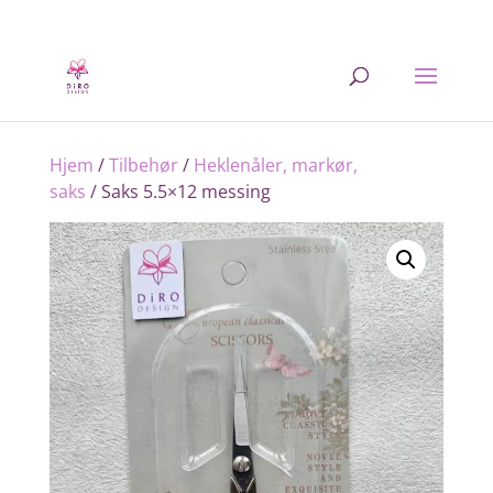
Hjem
/
Tilbehør
/
Heklenåler, markør,
saks
/ Saks 5.5×12 messing