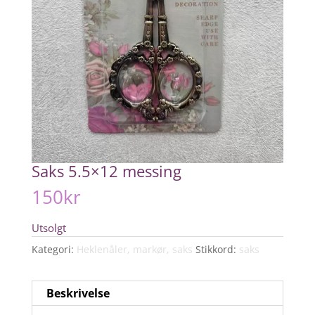
Saks 5.5×12 messing
150
kr
Utsolgt
Kategori:
Heklenåler, markør, saks
Stikkord:
saks
Beskrivelse