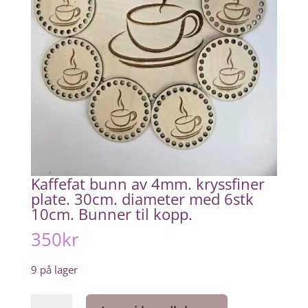
Kaffefat bunn av 4mm. kryssfiner
plate. 30cm. diameter med 6stk
10cm. Bunner til kopp.
350
kr
9 på lager
Kaffefat