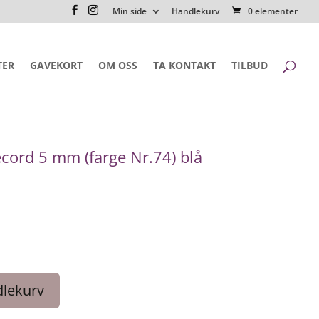
Min side
Handlekurv
0 elementer
TER
GAVEKORT
OM OSS
TA KONTAKT
TILBUD
ord 5 mm (farge Nr.74) blå
dlekurv