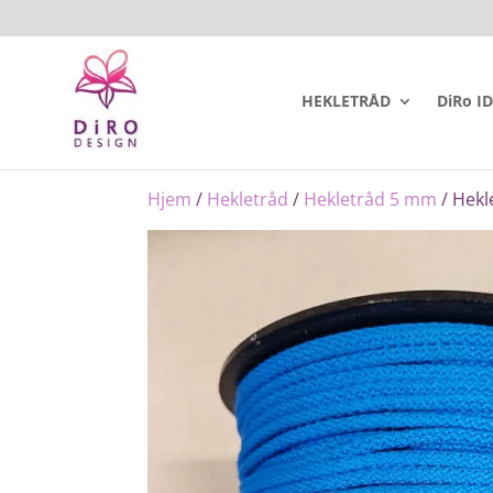
HEKLETRÅD
DiRo I
Hjem
/
Hekletråd
/
Hekletråd 5 mm
/ Hekl