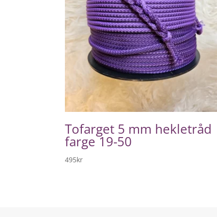
Tofarget 5 mm hekletråd
farge 19-50
495
kr