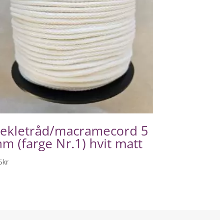
ekletråd/macramecord 5
m (farge Nr.1) hvit matt
5
kr