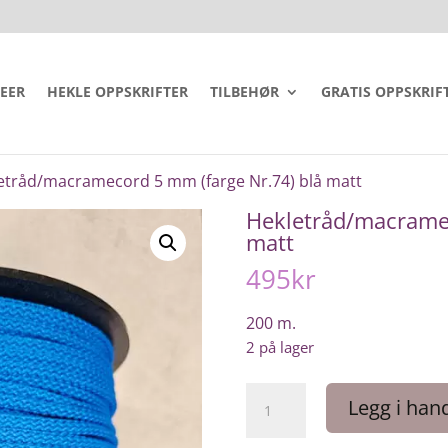
DEER
HEKLE OPPSKRIFTER
TILBEHØR
GRATIS OPPSKRIF
etråd/macramecord 5 mm (farge Nr.74) blå matt
Hekletråd/macramec
matt
495
kr
200 m.
2 på lager
Hekletråd/macramecord
Legg i han
5
mm