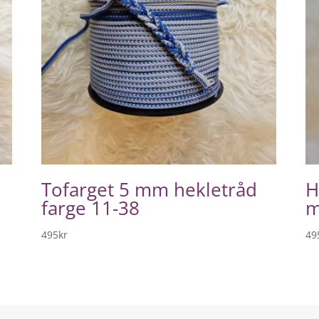
Tofarget 5 mm hekletråd
H
farge 11-38
m
495
kr
49