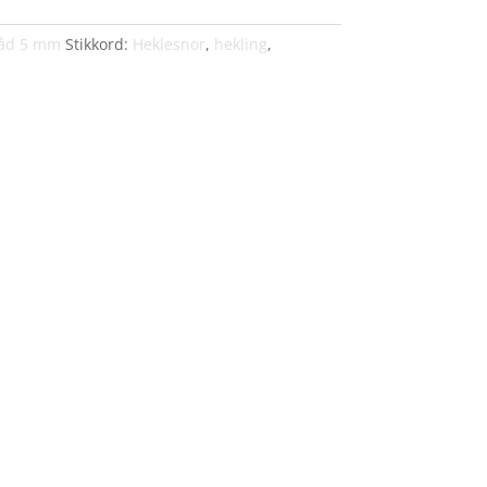
råd 5 mm
Stikkord:
Heklesnor
,
hekling
,