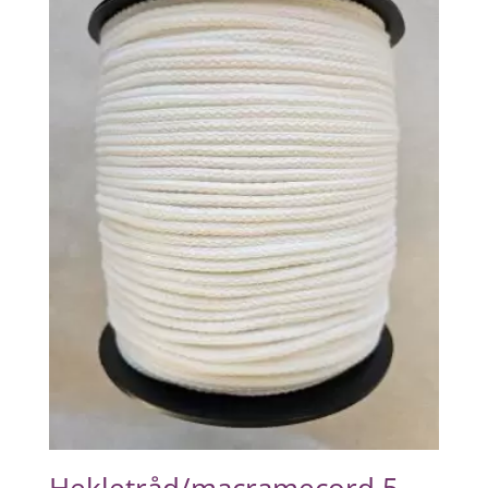
Hekletråd/macramecord 5