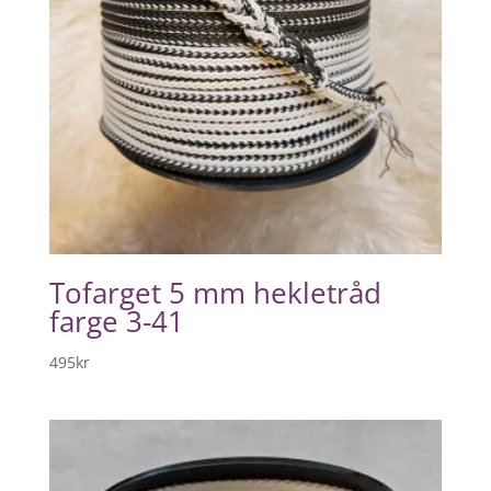
Tofarget 5 mm hekletråd
farge 3-41
495
kr