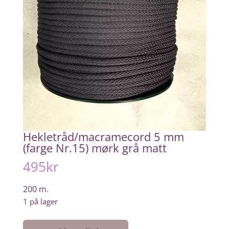
Hekletråd/macramecord 5 mm
(farge Nr.15) mørk grå matt
495
kr
200 m.
1 på lager
Hekletråd/macramecord