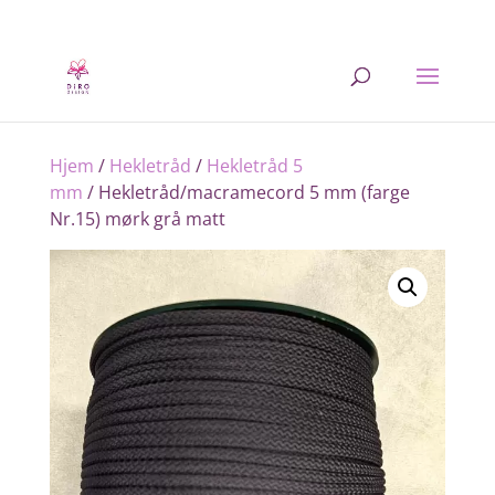
Hjem
/
Hekletråd
/
Hekletråd 5
mm
/ Hekletråd/macramecord 5 mm (farge
Nr.15) mørk grå matt