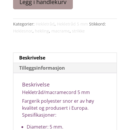
Legg i handlekurv
5
mm
(farge
Kategorier:
Hekletråd
,
Hekletråd 5 mm
Stikkord:
Nr.15)
Heklesnor
,
hekling
,
macrame
,
strikke
mørk
grå
matt
antall
Beskrivelse
Tilleggsinformasjon
Beskrivelse
Hekletråd/macramecord 5 mm
Fargerik polyester snor er av høy
kvalitet og produsert i Europa.
Spesifikasjoner:
Diameter: 5 mm.