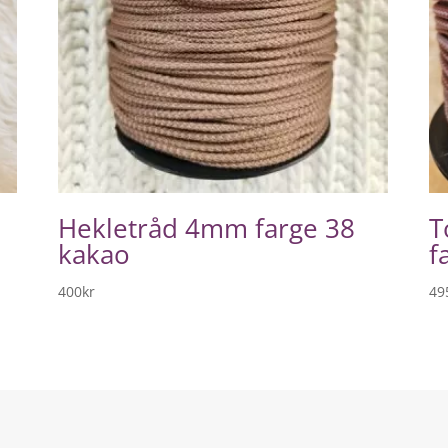
Hekletråd 4mm farge 38
T
kakao
f
400
kr
49