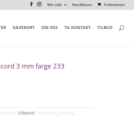
Min side
Handlekurv
0 elementer
TER
GAVEKORT
OM OSS
TA KONTAKT
TILBUD
cord 3 mm farge 233
råd 3 mm
Stikkord:
Heklesnor
,
hekling
,