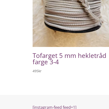
Tofarget 5 mm hekletråd
farge 3-4
495
kr
[instagram-feed feed=1]