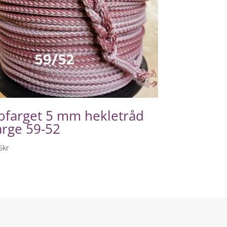
ofarget 5 mm hekletråd
arge 59-52
5
kr