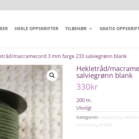
DEER
HEKLE OPPSKRIFTER
TILBEHØR
GRATIS OPPSKRIF
etråd/macramecord 3 mm farge 233 salviegrønn blank
Hekletråd/macrame
salviegrønn blank
330
kr
200 m.
Utsolgt
Kategorier:
Hekletråd
,
Heklet
macrame
,
strikke