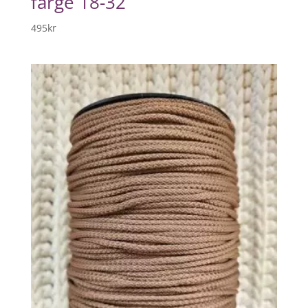
farge 18-32
495
kr