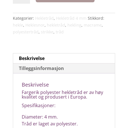
farge
50
flaske
Kategorier:
Hekletråd
,
Hekletråd 4 mm
Stikkord:
grønn
hekle
,
Heklesnor
,
hekletråd
,
hekling
,
macrame
,
antall
polyestertråd
,
strikke
,
tråd
Beskrivelse
Tilleggsinformasjon
Beskrivelse
Fargerik polyester hekletråd er av høy
kvalitet og produsert i Europa.
Spesifikasjoner:
Diameter: 4 mm.
Tråd er laget av polyester.