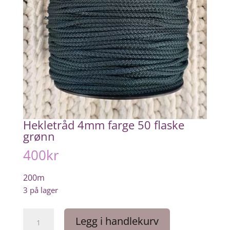
Hekletråd 4mm farge 50 flaske
grønn
400
kr
200m
3 på lager
Hekletråd
Legg i handlekurv
4mm