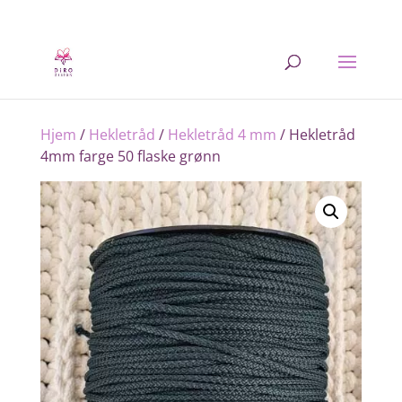
Hjem
/
Hekletråd
/
Hekletråd 4 mm
/ Hekletråd
4mm farge 50 flaske grønn