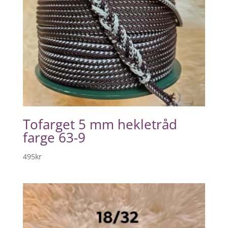
Tofarget 5 mm hekletråd
farge 63-9
495
kr