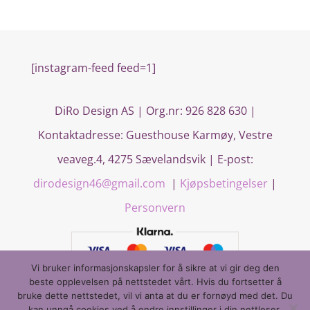
[instagram-feed feed=1]
DiRo Design AS | Org.nr: 926 828 630 |
Kontaktadresse:
Guesthouse Karmøy, Vestre
veaveg.4, 4275 Sævelandsvik
| E-post:
dirodesign46@gmail.com
|
Kjøpsbetingelser
|
Personvern
Vi bruker informasjonskapsler for å sikre at vi gir deg den
beste opplevelsen på nettstedet vårt. Hvis du fortsetter å
bruke dette nettstedet, vil vi anta at du er fornøyd med det. Du
kan unngå cookies ved å endre innstillinger i din nettleser.