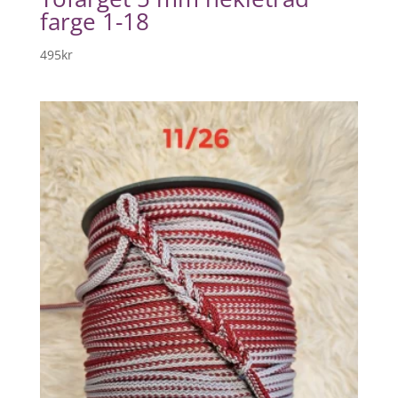
farge 1-18
495
kr