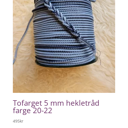
Tofarget 5 mm hekletråd
farge 20-22
495
kr