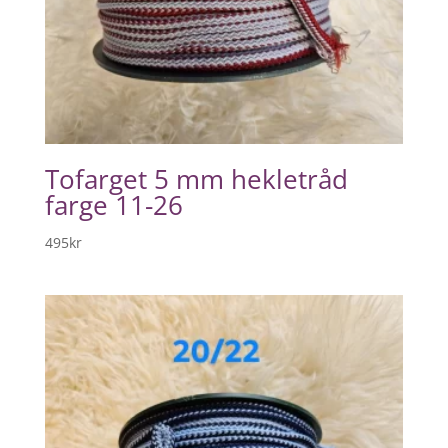
Tofarget 5 mm hekletråd
farge 11-26
495
kr