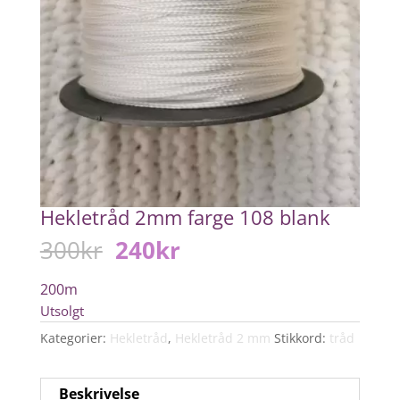
Hekletråd 2mm farge 108 blank
Opprinnelig
Nåværende
300
kr
240
kr
pris
pris
var:
er:
200m
300kr.
240kr.
Utsolgt
Kategorier:
Hekletråd
,
Hekletråd 2 mm
Stikkord:
tråd
Beskrivelse