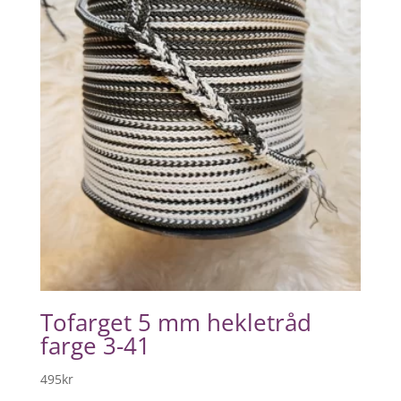
Tofarget 5 mm hekletråd
farge 3-41
495
kr