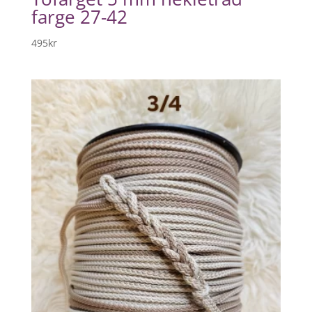
farge 27-42
495
kr