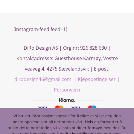
[instagram-feed feed=1]
DiRo Design AS | Org.nr: 926 828 630 |
Kontaktadresse:
Guesthouse Karmøy, Vestre
veaveg.4, 4275 Sævelandsvik
| E-post:
dirodesign46@gmail.com
|
Kjøpsbetingelser
|
Personvern
Vi bruker informasjonskapsler for å sikre at vi gir deg den
beste opplevelsen på nettstedet vårt. Hvis du fortsetter å
bruke dette nettstedet, vil vi anta at du er fornøyd med det. Du
kan unngå cookies ved å endre innstillinger i din nettleser.