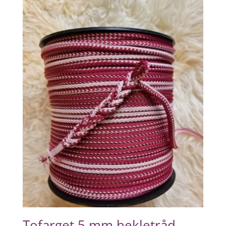
Tofarget 5 mm hekletråd