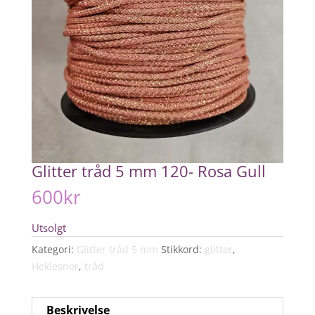
Glitter tråd 5 mm 120- Rosa Gull
600
kr
Utsolgt
Kategori:
Glitter tråd 5 mm
Stikkord:
glitter
,
Heklesnor
,
tråd
Beskrivelse