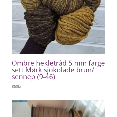
Ombre hekletråd 5 mm farge
sett Mørk sjokolade brun/
sennep (9-46)
860
kr