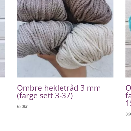
Ombre hekletråd 3 mm
O
(farge sett 3-37)
f
1
650
kr
86