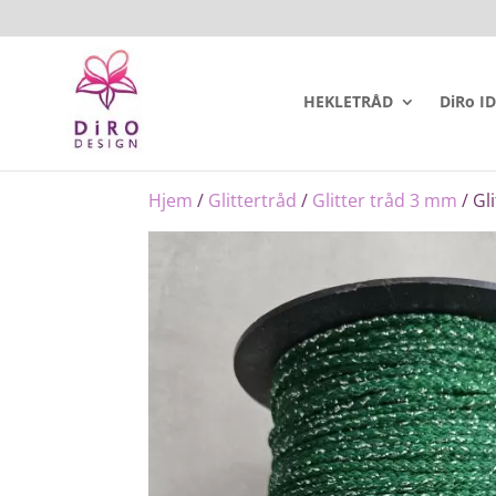
HEKLETRÅD
DiRo I
Hjem
/
Glittertråd
/
Glitter tråd 3 mm
/ Gl