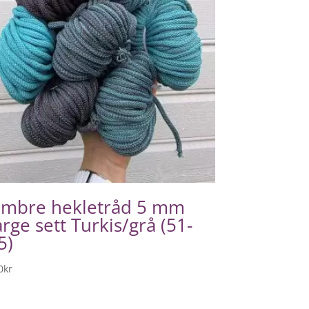
mbre hekletråd 5 mm
arge sett Turkis/grå (51-
5)
0
kr