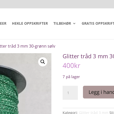
DEER
HEKLE OPPSKRIFTER
TILBEHØR
GRATIS OPPSKRIF
itter tråd 3 mm 30-grønn sølv
Glitter tråd 3 mm 3
400
kr
7 på lager
Glitter
Legg i han
tråd
3
mm
30-
Kategori:
Glitter tråd 3 mm
St