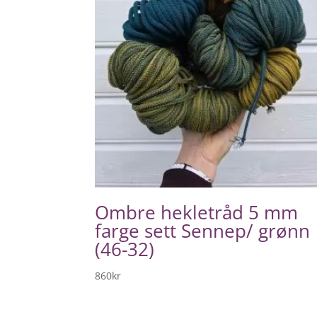
Ombre hekletråd 5 mm
farge sett Sennep/ grønn
(46-32)
860
kr