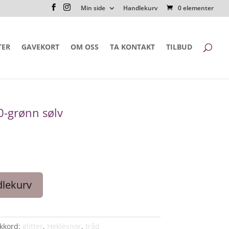
Min side
Handlekurv
0 elementer
TER
GAVEKORT
OM OSS
TA KONTAKT
TILBUD
0-grønn sølv
dlekurv
ikkord:
glitter
,
Heklesnor
,
tråd