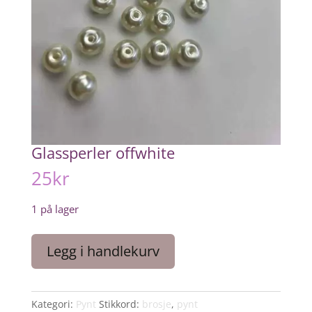
Glassperler offwhite
25
kr
1 på lager
Glassperler
Legg i handlekurv
offwhite
antall
Kategori:
Pynt
Stikkord:
brosje
,
pynt