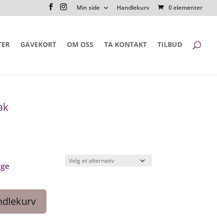
Min side
Handlekurv
0 elementer
TER
GAVEKORT
OM OSS
TA KONTAKT
TILBUD
ak
rge
ndlekurv