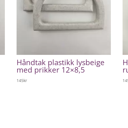
Håndtak plastikk lysbeige
H
med prikker 12×8,5
r
145
kr
14