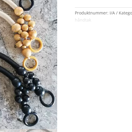
antall
Produktnummer:
I/A
Katego
håndtak