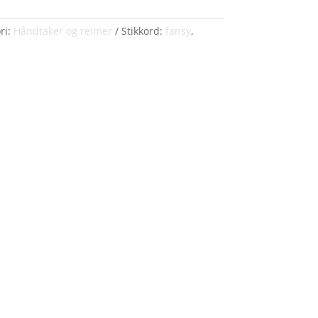
ri:
Håndtaker og reimer
Stikkord:
fansy
,