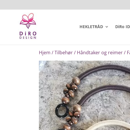
HEKLETRÅD
DiRo I
Hjem
/
Tilbehør
/
Håndtaker og reimer
/ F