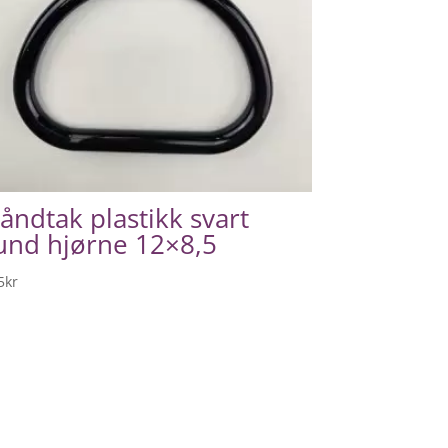
åndtak plastikk svart
und hjørne 12×8,5
5
kr