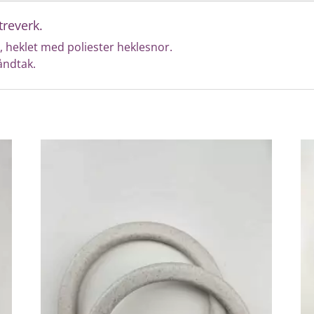
reverk.
å, heklet med poliester heklesnor.
åndtak.