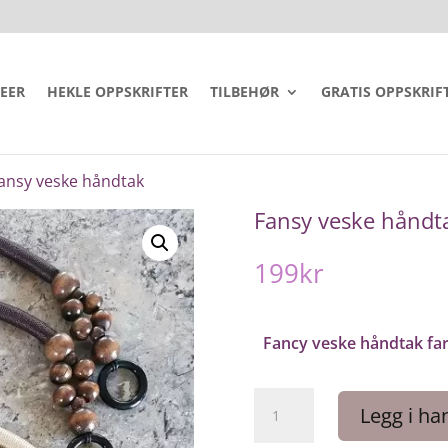
DEER
HEKLE OPPSKRIFTER
TILBEHØR
GRATIS OPPSKRIF
ansy veske håndtak
Fansy veske håndt
199
kr
Fancy veske håndtak fa
Fansy
Legg i ha
veske
håndtak