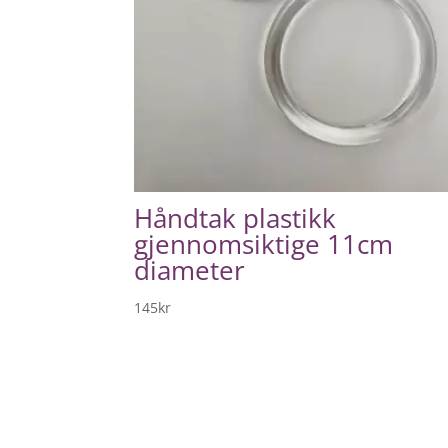
Håndtak plastikk
gjennomsiktige 11cm
diameter
145
kr