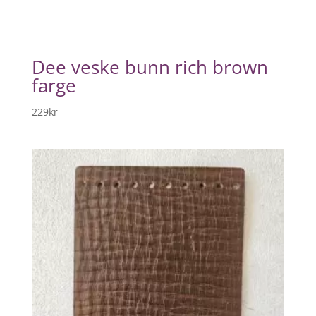
Dee veske bunn rich brown
farge
229
kr