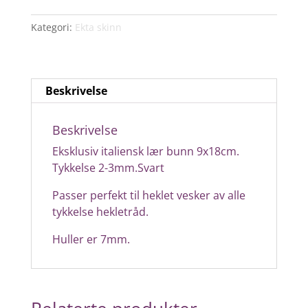
bunn
9x18cm
Kategori:
Ekta skinn
.Svart
antall
Beskrivelse
Beskrivelse
Eksklusiv italiensk lær bunn 9x18cm.
Tykkelse 2-3mm.Svart
Passer perfekt til heklet vesker av alle
tykkelse hekletråd.
Huller er 7mm.