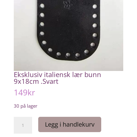
Eksklusiv italiensk lær bunn
9x18cm .Svart
149
kr
30 på lager
Eksklusiv
Legg i handlekurv
italiensk
lær