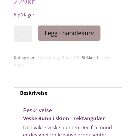
229
kr
5 på lager
Dee
Legg i handlekurv
veske
bunn
whisky
farge
Kategorier:
Ekta skinn
,
Muud DIY
Stikkord:
veske
antall
bunn
Beskrivelse
Beskrivelse
Veske Bunn i skinn – rektangulær
Den vakre veske bunnen Dee fra muud
er designet for kreative produsenter