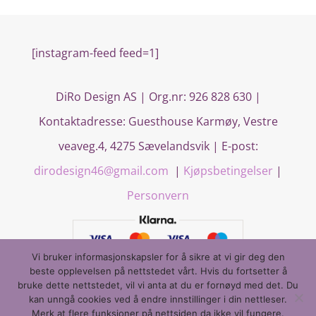
[instagram-feed feed=1]
DiRo Design AS | Org.nr: 926 828 630 |
Kontaktadresse:
Guesthouse Karmøy, Vestre
veaveg.4, 4275 Sævelandsvik
| E-post:
dirodesign46@gmail.com
|
Kjøpsbetingelser
|
Personvern
Vi bruker informasjonskapsler for å sikre at vi gir deg den
beste opplevelsen på nettstedet vårt. Hvis du fortsetter å
bruke dette nettstedet, vil vi anta at du er fornøyd med det. Du
kan unngå cookies ved å endre innstillinger i din nettleser.
Merk at flere funksjoner på nettsiden da ikke vil fungere.