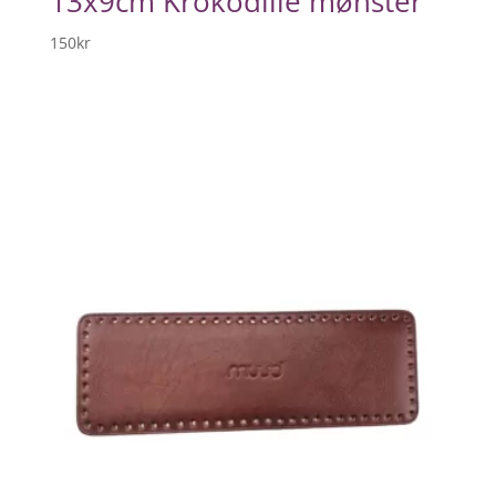
13x9cm Krokodille mønster
150
kr