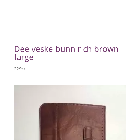
Dee veske bunn rich brown
farge
229
kr