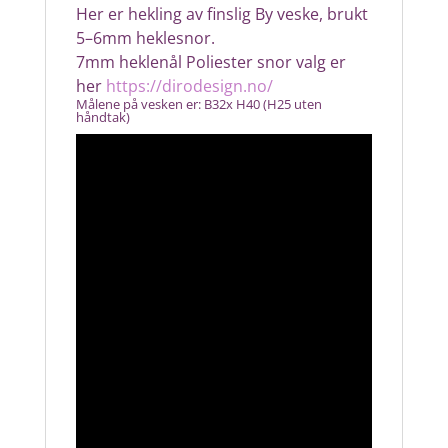
Her er hekling av finslig By veske, brukt
5–6mm heklesnor.
7mm heklenål Poliester snor valg er
her
https://dirodesign.no/
Målene på vesken er: B32x H40 (H25 uten
håndtak)