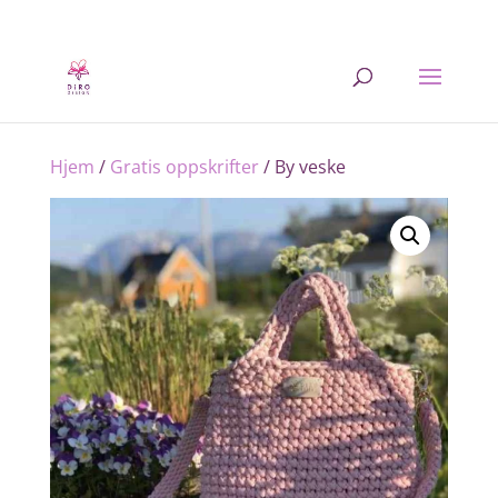
Hjem
/
Gratis oppskrifter
/ By veske